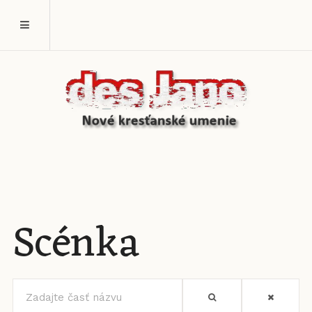
Scénka
Zadajte
časť