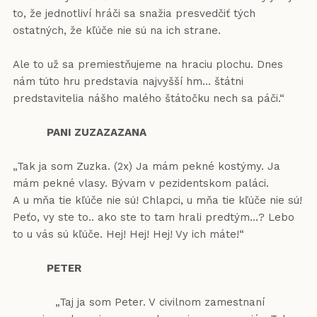
to, že jednotliví hráči sa snažia presvedčiť tých
ostatných, že kľúče nie sú na ich strane.
Ale to už sa premiestňujeme na hraciu plochu. Dnes
nám túto hru predstavia najvyšší hm... štátni
predstavitelia nášho malého štátočku nech sa páči.“
PANI ZUZAZAZANA
„Tak ja som Zuzka. (2x) Ja mám pekné kostýmy. Ja
mám pekné vlasy. Bývam v pezidentskom paláci.
A u mňa tie kľúče nie sú! Chlapci, u mňa tie kľúče nie sú!
Peťo, vy ste to.. ako ste to tam hrali predtým...? Lebo
to u vás sú kľúče. Hej! Hej! Hej! Vy ich máte!“
PETER
„Taj ja som Peter. V civilnom zamestnaní