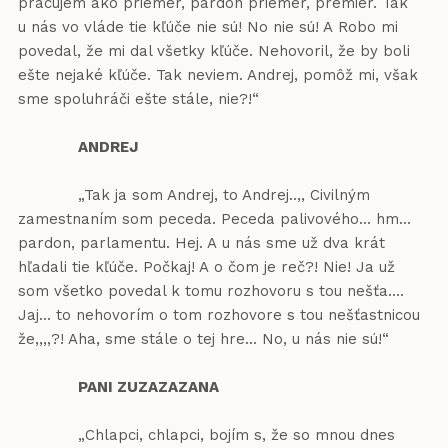
pracujem ako priemer, pardon priemer, premiér. Tak
u nás vo vláde tie kľúče nie sú! No nie sú! A Robo mi
povedal, že mi dal všetky kľúče. Nehovoril, že by boli
ešte nejaké kľúče. Tak neviem. Andrej, pomôž mi, však
sme spoluhráči ešte stále, nie?!“
ANDREJ
„Tak ja som Andrej, to Andrej..,, Civilným
zamestnaním som peceda. Peceda palivového... hm...
pardon, parlamentu. Hej. A u nás sme už dva krát
hľadali tie kľúče. Počkaj! A o čom je reč?! Nie! Ja už
som všetko povedal k tomu rozhovoru s tou nešťa....
Jaj... to nehovorím o tom rozhovore s tou nešťastnicou
že,,,,?! Aha, sme stále o tej hre... No, u nás nie sú!“
PANI ZUZAZAZANA
„Chlapci, chlapci, bojím s, že so mnou dnes