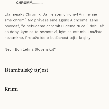
CHROMÝ............
„Ja nejaký Chromík. Ja nie som chromý! Ani my nie
sme chromí! My práveže sme agilní! A chceme jasne
povedať, že nebudeme chromí! Budeme tu celú dobu až
do doby, kým sa to nezastaví, kým sa Istambul načisto
nezamkne, Pretože ide o budúcnosť tejto krajiny!
Nech Boh žehná Slovensko!“
Ištambulský t(r)est
Krimi