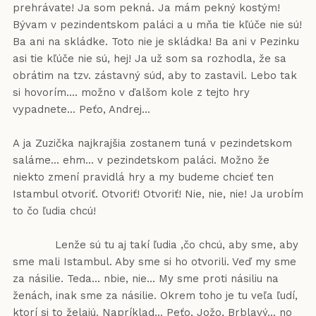
prehrávate! Ja som pekná. Ja mám pekný kostým!
Bývam v pezindentskom paláci a u mňa tie kľúče nie sú!
Ba ani na skládke. Toto nie je skládka! Ba ani v Pezinku
asi tie kľúče nie sú, hej! Ja už som sa rozhodla, že sa
obrátim na tzv. zástavný súd, aby to zastavil. Lebo tak
si hovorím.... možno v ďalšom kole z tejto hry
vypadnete... Peťo, Andrej...
A ja Zuzička najkrajšia zostanem tuná v pezindetskom
saláme... ehm... v pezindetskom paláci. Možno že
niekto zmení pravidlá hry a my budeme chcieť ten
Istambul otvoriť. Otvoriť! Otvoriť! Nie, nie, nie! Ja urobím
to čo ľudia chcú!
Lenže sú tu aj takí ľudia ,čo chcú, aby sme, aby
sme mali Istambul. Aby sme si ho otvorili. Veď my sme
za násilie. Teda... nbie, nie... My sme proti násiliu na
ženách, inak sme za násilie. Okrem toho je tu veľa ľudí,
ktorí si to želajú. Napríklad... Peťo, Jožo, Brblavý... no