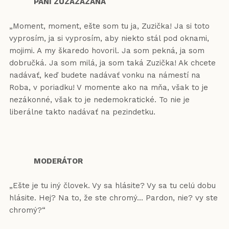
PANI ZUZAZAZANA
„Moment, moment, ešte som tu ja, Zuzička! Ja si toto
vyprosím, ja si vyprosím, aby niekto stál pod oknami,
mojimi. A my škaredo hovoril. Ja som pekná, ja som
dobručká. Ja som milá, ja som taká Zuzička! Ak chcete
nadávať, keď budete nadávať vonku na námestí na
Roba, v poriadku! V momente ako na mňa, však to je
nezákonné, však to je nedemokratické. To nie je
liberálne takto nadávať na pezindetku.
MODERÁTOR
„Ešte je tu iný človek. Vy sa hlásite? Vy sa tu celú dobu
hlásite. Hej? Na to, že ste chromý... Pardon, nie? vy ste
chromý?“