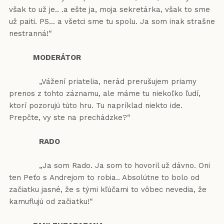
však to už je.. .a ešte ja, moja sekretárka, však to sme
už paiti. PS... a všetci sme tu spolu. Ja som inak strašne
nestranná!“
MODERÁTOR
„Vážení priatelia, nerád prerušujem priamy
prenos z tohto záznamu, ale máme tu niekoľko ľudí,
ktorí pozorujú túto hru. Tu napríklad niekto ide.
Prepčte, vy ste na prechádzke?“
RADO
„Ja som Rado. Ja som to hovoril už dávno. Oni
ten Peťo s Andrejom to robia.. Absolútne to bolo od
začiatku jasné, že s tými kľúčami to vôbec nevedia, že
kamuflujú od začiatku!“