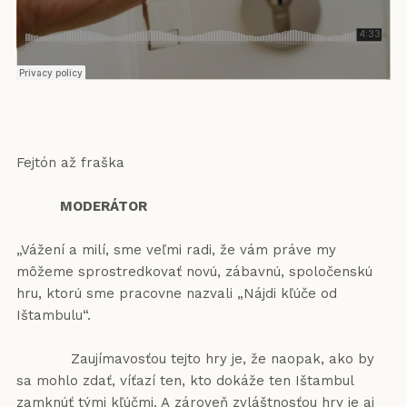
Fejtón až fraška
MODERÁTOR
„Vážení a milí, sme veľmi radi, že vám práve my
môžeme sprostredkovať novú, zábavnú, spoločenskú
hru, ktorú sme pracovne nazvali „Nájdi kľúče od
Ištambulu“.
Zaujímavosťou tejto hry je, že naopak, ako by
sa mohlo zdať, víťazí ten, kto dokáže ten Ištambul
zamknúť tými kľúčmi. A zároveň zvláštnosťou hry je aj