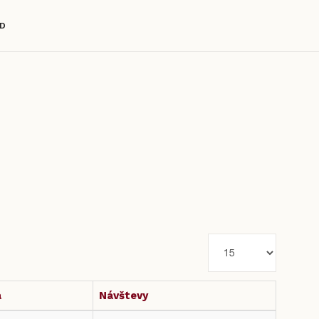
D
Zobrazené
položky
a
Návštevy