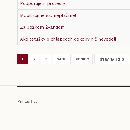
Podporujem protesty
Mobilizujme sa, neplačme!
Za Jožkom Žvandom
Ako tetušky o chlapcoch dokopy nič nevedeli
1
2
3
NASL.
KONIEC
STRANA 1 Z 3
Prihlásiť sa