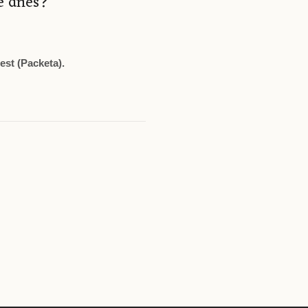
te dnes?
st (Packeta).