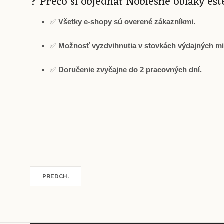
? Prečo si objednať Noblesné oblaky eš
✅
Všetky e-shopy sú overené zákazníkmi.
✅
Možnosť vyzdvihnutia v stovkách výdajných mie
✅
Doručenie zvyčajne do 2 pracovných dní.
PREDCH.