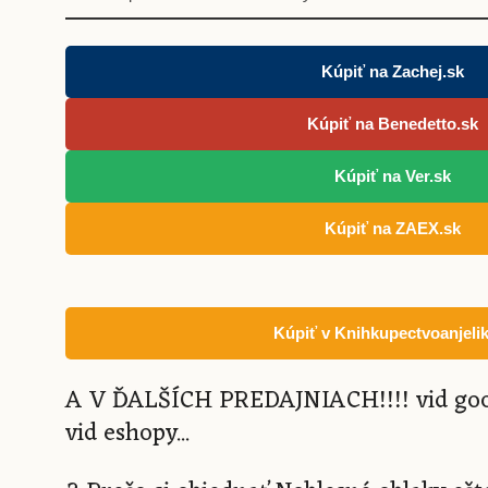
Kúpiť na Zachej.sk
Kúpiť na Benedetto.sk
Kúpiť na Ver.sk
Kúpiť na ZAEX.sk
Kúpiť v Knihkupectvoanjelik
A V ĎALŠÍCH PREDAJNIACH!!!! vid google
vid eshopy...