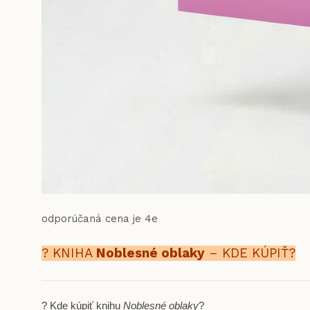
odporúčaná cena je 4e
? KNIHA
Noblesné oblaky
– KDE KÚPIŤ?
? Kde kúpiť knihu
Noblesné oblaky
?